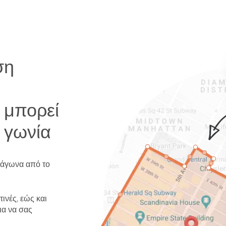
ση
 μπορεί
η γωνία
τράγωνα από το
ινές, εώς και
ια να σας