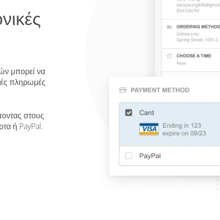
νικές
τών μπορεί να
ικές πληρωμές
ποντας στους
τα ή PayPal.