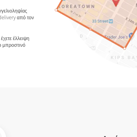
γγελιοληψίας
delivery από τον
 έχετε έλλειψη
ο μπροστινό