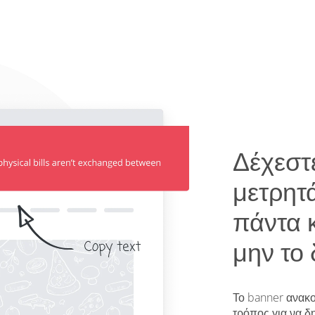
Δέχεστ
μετρητ
πάντα κ
μην το 
Το banner ανακο
τρόπος για να δη