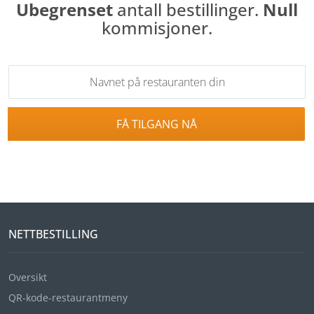
Ubegrenset
antall bestillinger.
Null
kommisjoner.
FÅ TILGANG NÅ
NETTBESTILLING
Oversikt
QR-kode-restaurantmeny