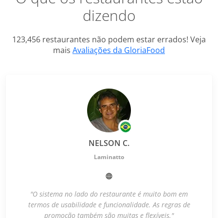
dizendo
123,456 restaurantes não podem estar errados! Veja
mais
Avaliações da GloriaFood
NELSON C.
Laminatto
"O sistema no lado do restaurante é muito bom em
termos de usabilidade e funcionalidade. As regras de
promoção também são muitas e flexíveis."