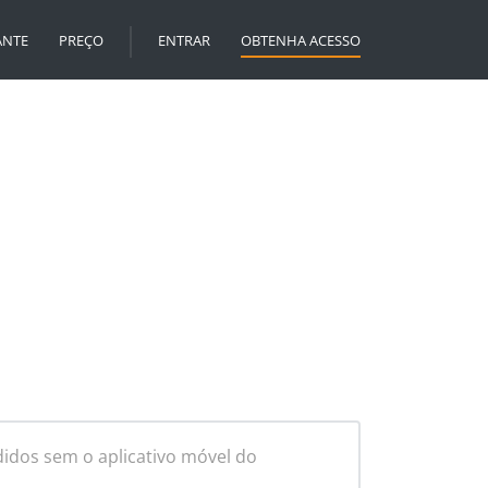
ANTE
PREÇO
ENTRAR
OBTENHA ACESSO
dos sem o aplicativo móvel do